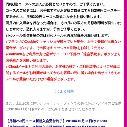
円(税別)コースへの加入が必要となりますので、ご了承ください。
コースのご変更には、お手数ですがお客様ご自身にて月額250円コースを一
度退会の上、月額300円コースへ新規ご入会をお願い致します。
同月内に入退会を行なった場合は、その月のみ双方の月額利用料が発生いた
しますので、恐れ入りますが、予めご了承ください。
aikoメール受信希望の方はaikoメールも再度登録をお願い致します。
※ブラウザのCookieやキャッシュが残っていた場合、上手く登録が出来ない
場合がございます。その際はキャッシュの削除をお試しください。
※Softbankをご利用の方は必ずサイトTOP下部の「退会手続き」ボタンより
お手続きをお願い致します。
※iCloudメールをご利用の場合、お客様の設定・ご利用環境によりご登録に
関するメールがお時間が経ってからお客様の元に届く場合や当サイトからの
メールが受信いただけない場合がございます。
よくある質問
また、上記変更に伴い、フィーチャーフォンでのあじがとレディオのご提供
は2018年11月1日(木)12:00にて終了とさせていただきます。
【月額250円コース新規入会受付終了】2018年10月31日(水)16:00