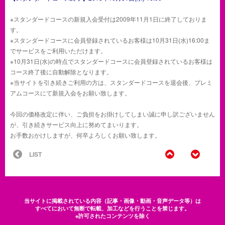
※スタンダードコースの新規入会受付は2009年11月1日に終了しておりま
す。
※スタンダードコースに会員登録されているお客様は10月31日(水)16:00ま
でサービスをご利用いただけます。
※10月31日(水)の時点でスタンダードコースに会員登録されているお客様は
コース終了後に自動解除となります。
※当サイトを引き続きご利用の方は、スタンダードコースを退会後、プレミ
アムコースにて新規入会をお願い致します。
今回の価格改定に伴い、ご負担をお掛けしてしまい誠に申し訳ございません
が、引き続きサービス向上に努めてまいります。
お手数おかけしますが、何卒よろしくお願い致します。
BACK
NEXT
LIST
当サイトに掲載されている内容（記事・画像・動画・音声データ等）は
すべてにおいて無断で転載、加工などを行うことを禁じます。
※許可されたコンテンツを除く