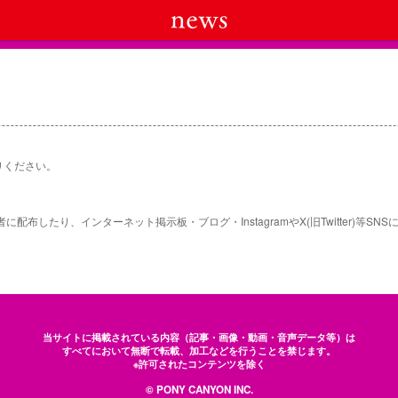
りください。
布したり、インターネット掲示板・ブログ・InstagramやX(旧Twitter)等S
当サイトに掲載されている内容（記事・画像・動画・音声データ等）は
すべてにおいて無断で転載、加工などを行うことを禁じます。
※許可されたコンテンツを除く
© PONY CANYON INC.