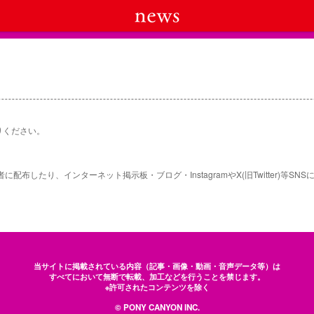
りください。
布したり、インターネット掲示板・ブログ・InstagramやX(旧Twitter)等S
当サイトに掲載されている内容（記事・画像・動画・音声データ等）は
すべてにおいて無断で転載、加工などを行うことを禁じます。
※許可されたコンテンツを除く
© PONY CANYON INC.