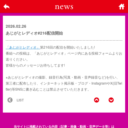
戻る
ホーム
に戻る
2026.02.26
あじがとレディオ#216配信開始
「あじがとレディオ」
第216回の配信を開始いたしました!
番組への投稿は、「あじがとレディオ」ページ内にある投稿フォームよりお
送りください。
皆様からのメッセージお待ちしてます!
※あじがとレディオの撮影、録音行為(写真・動画・音声録音など)を行い、
第三者に配布したり、インターネット掲示板・ブログ・InstagramやX(旧Twi
tter)等SNSに書き込むことは禁止させていただきます。
BACK
NEXT
LIST
当サイトに掲載されている内容（記事・画像・動画・音声データ等）は