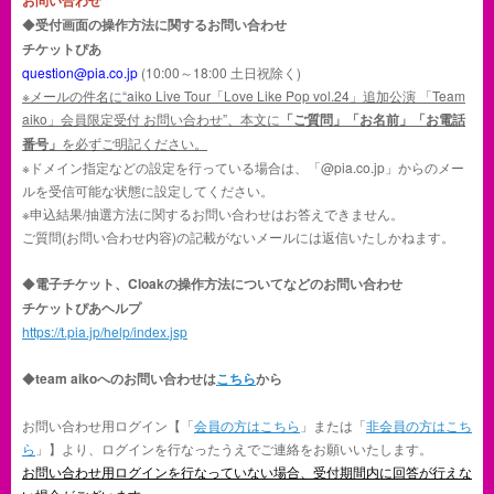
お問い合わせ
◆
受付画面の操作方法に関するお問い合わせ
チケットぴあ
question@pia.co.jp
(10:00～18:00 土日祝除く)
※メールの件名に“aiko Live Tour「Love Like Pop vol.24」追加公演 「Team
aiko」会員限定受付 お問い合わせ”、本文に
「ご質問」「お名前」「お電話
番号」
を必ずご明記ください。
※ドメイン指定などの設定を行っている場合は、「@pia.co.jp」からのメー
ルを受信可能な状態に設定してください。
※申込結果/抽選方法に関するお問い合わせはお答えできません。
ご質問(お問い合わせ内容)の記載がないメールには返信いたしかねます。
◆
電子チケット、Cloakの操作方法についてなどのお問い合わせ
チケットぴあヘルプ
https://t.pia.jp/help/index.jsp
◆
team aikoへのお問い合わせは
こちら
から
お問い合わせ用ログイン【「
会員の方はこちら
」または「
非会員の方はこち
ら
」】より、ログインを行なったうえでご連絡をお願いいたします。
お問い合わせ用ログインを行なっていない場合、受付期間内に回答が行えな