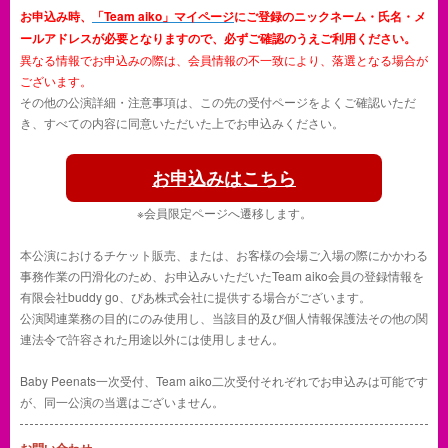
お申込み時、
「Team aiko」マイページ
にご登録のニックネーム・氏名・メ
ールアドレスが必要となりますので、必ずご確認のうえご利用ください。
異なる情報でお申込みの際は、会員情報の不一致により、落選となる場合が
ございます。
その他の公演詳細・注意事項は、この先の受付ページをよくご確認いただ
き、すべての内容に同意いただいた上でお申込みください。
お申込みはこちら
※会員限定ページへ遷移します。
本公演におけるチケット販売、または、お客様の会場ご入場の際にかかわる
事務作業の円滑化のため、お申込みいただいたTeam aiko会員の登録情報を
有限会社buddy go、ぴあ株式会社に提供する場合がございます。
公演関連業務の目的にのみ使用し、当該目的及び個人情報保護法その他の関
連法令で許容された用途以外には使用しません。
Baby Peenats一次受付、Team aiko二次受付それぞれでお申込みは可能です
が、同一公演の当選はございません。