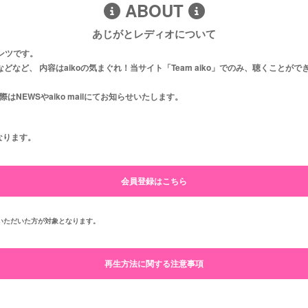
ABOUT
あじがとレディオについて
ンツです。
aikoの最近の活動、ライブや制作の裏側、みなさんからのメッセージへのお返しなどなど、 内容はaikoの気まぐれ！当サイト「Team aiko」でのみ、聴く
新となります。 突然の更新時間変更の際はNEWSやaiko mailにてお知らせいたします。
なります。
会員登録はこちら
トフォンより キャリア決済にてご登録いただいた方が対象となります。
再生方法に関する注意事項